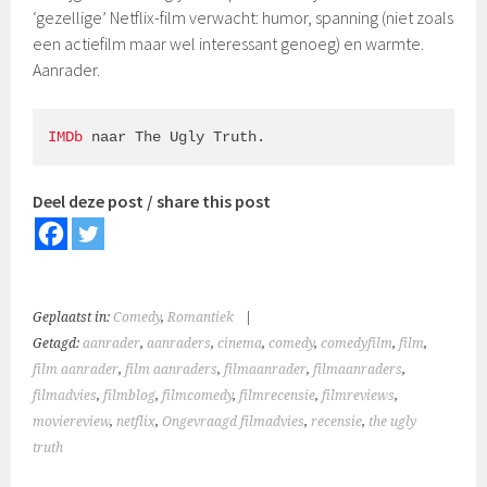
‘gezellige’ Netflix-film verwacht: humor, spanning (niet zoals
een actiefilm maar wel interessant genoeg) en warmte.
Aanrader.
IMDb
 naar The Ugly Truth.
Deel deze post / share this post
Geplaatst in:
Comedy
,
Romantiek
|
Getagd:
aanrader
,
aanraders
,
cinema
,
comedy
,
comedyfilm
,
film
,
film aanrader
,
film aanraders
,
filmaanrader
,
filmaanraders
,
filmadvies
,
filmblog
,
filmcomedy
,
filmrecensie
,
filmreviews
,
moviereview
,
netflix
,
Ongevraagd filmadvies
,
recensie
,
the ugly
truth