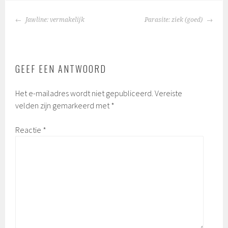
BERICHTNAVIGATIE
Jawline: vermakelijk
Parasite: ziek (goed)
GEEF EEN ANTWOORD
Het e-mailadres wordt niet gepubliceerd.
Vereiste
velden zijn gemarkeerd met
*
Reactie
*