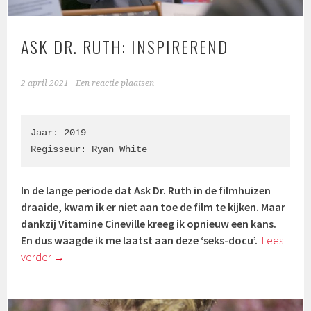
ASK DR. RUTH: INSPIREREND
2 april 2021
Een reactie plaatsen
Jaar: 2019

Regisseur: Ryan White
In de lange periode dat Ask Dr. Ruth in de filmhuizen
draaide, kwam ik er niet aan toe de film te kijken. Maar
dankzij Vitamine Cineville kreeg ik opnieuw een kans.
En dus waagde ik me laatst aan deze ‘seks-docu’.
Lees
verder
→