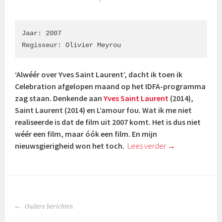
Jaar: 2007

Regisseur: Olivier Meyrou
‘Alwéér over Yves Saint Laurent’, dacht ik toen ik
Celebration afgelopen maand op het IDFA-programma
zag staan. Denkende aan
Yves Saint Laurent
(2014),
Saint Laurent (2014) en L’amour fou. Wat ik me niet
realiseerde is dat de film uit 2007 komt. Het is dus niet
wéér een film, maar óók een film. En mijn
nieuwsgierigheid won het toch.
Lees verder
→
BERICHTENNAVIGATIE
Oudere berichten