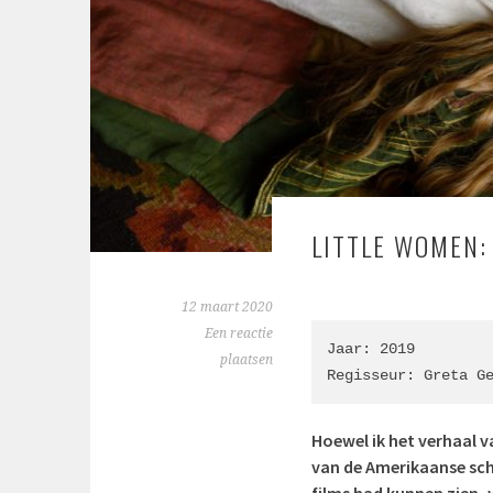
LITTLE WOMEN
12 maart 2020
Een reactie
Jaar: 2019

plaatsen
Regisseur: Greta G
Hoewel ik het verhaal 
van de Amerikaanse sch
films had kunnen zien, 