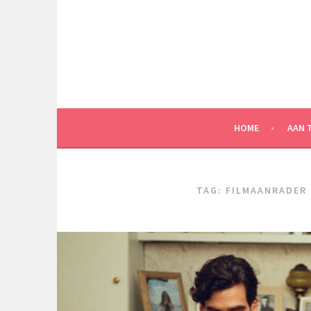
Spring
naar
inhoud
HOME
AAN 
TAG:
FILMAANRADER