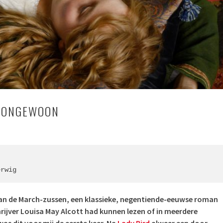
: ONGEWOON
erwig
van de March-zussen, een klassieke, negentiende-eeuwse roman
rijver Louisa May Alcott had kunnen lezen of in meerdere
was dit voor mij de eerste keer. Na
Lady Bird
alweer een door