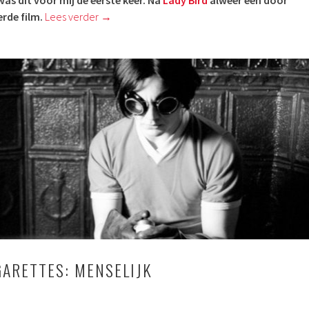
rde film.
Lees verder
→
GARETTES: MENSELIJK