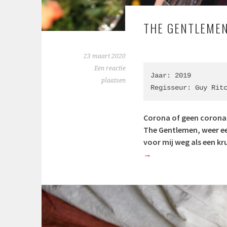
THE GENTLEMEN
23 maart 2020
Een reactie
Jaar: 2019

plaatsen
Regisseur: Guy Rit
Corona of geen corona,
The Gentlemen, weer een
voor mij weg als een kr
→