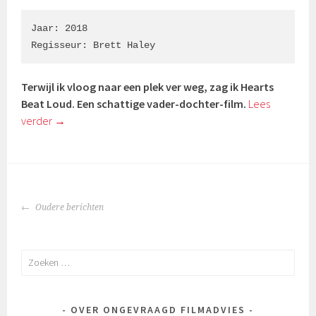
Jaar: 2018

Regisseur: Brett Haley
Terwijl ik vloog naar een plek ver weg, zag ik Hearts
Beat Loud. Een schattige vader-dochter-film.
Lees
verder
→
BERICHTENNAVIGATIE
Oudere berichten
Zoeken
naar:
OVER ONGEVRAAGD FILMADVIES