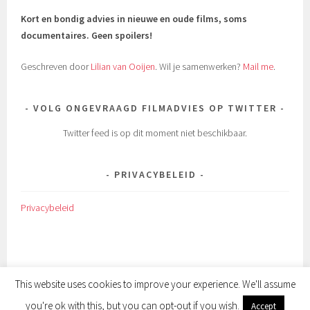
Kort en bondig advies in nieuwe en oude films, soms
documentaires.
Geen spoilers!
Geschreven door
Lilian van Ooijen
. Wil je samenwerken?
Mail me
.
VOLG ONGEVRAAGD FILMADVIES OP TWITTER
Twitter feed is op dit moment niet beschikbaar.
PRIVACYBELEID
Privacybeleid
This website uses cookies to improve your experience. We'll assume
you're ok with this, but you can opt-out if you wish.
ONDERSTEUND DOOR WORDPRESS
|
THEMA: SELA DOOR
Accept