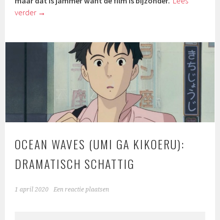
maar dat is jammer want de film is bijzonder.
Lees
verder
→
OCEAN WAVES (UMI GA KIKOERU):
DRAMATISCH SCHATTIG
1 april 2020
Een reactie plaatsen