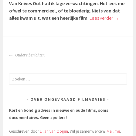
Van Knives Out had ik lage verwachtingen. Het leek me
ofwel te commercieel, of te bloederig. Niets van dat
alles kwam uit. Wat een heerlijke film.
Lees verder
→
BERICHTENNAVIGATIE
Oudere berichten
Zoeken
naar:
OVER ONGEVRAAGD FILMADVIES
Kort en bondig advies in nieuwe en oude films, soms
documentaires.
Geen spoilers!
Geschreven door
Lilian van Ooijen
. Wil je samenwerken?
Mail me
.