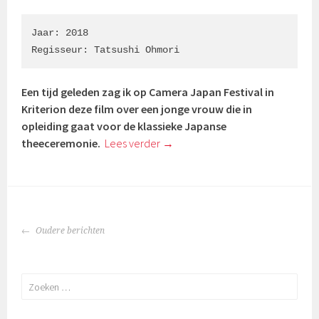
Jaar: 2018

Regisseur: Tatsushi Ohmori
Een tijd geleden zag ik op Camera Japan Festival in
Kriterion deze film over een jonge vrouw die in
opleiding gaat voor de klassieke Japanse
theeceremonie.
Lees verder
→
BERICHTENNAVIGATIE
Oudere berichten
Zoeken
naar: