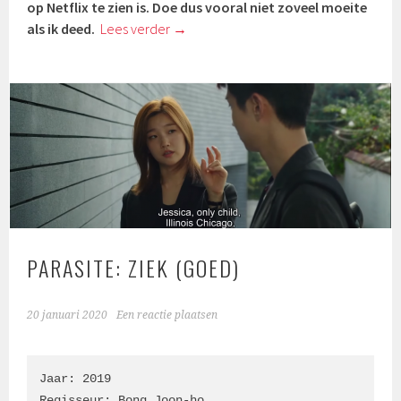
op Netflix te zien is. Doe dus vooral niet zoveel moeite
als ik deed.
Lees verder
→
PARASITE: ZIEK (GOED)
20 januari 2020
Een reactie plaatsen
Jaar: 2019

Regisseur: Bong Joon-ho