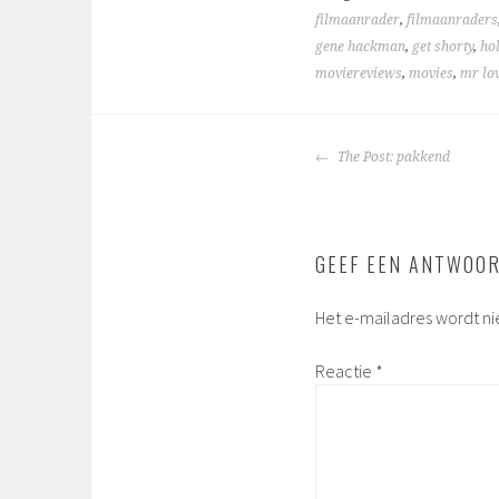
filmaanrader
,
filmaanraders
gene hackman
,
get shorty
,
ho
moviereviews
,
movies
,
mr lo
BERICHTNAVIGA
The Post: pakkend
GEEF EEN ANTWOO
Het e-mailadres wordt ni
Reactie
*