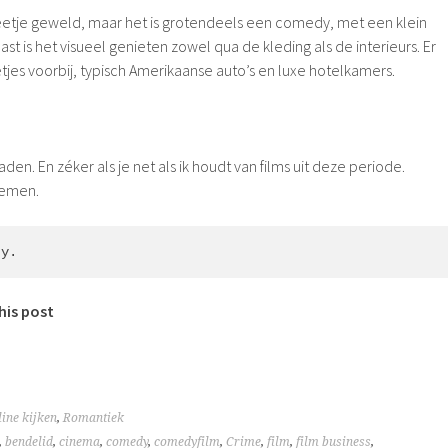
beetje geweld, maar het is grotendeels een comedy, met een klein
st is het visueel genieten zowel qua de kleding als de interieurs. Er
jes voorbij, typisch Amerikaanse auto’s en luxe hotelkamers.
aden. En zéker als je net als ik houdt van films uit deze periode.
oemen.
ty.
his post
ine kijken
,
Romantiek
,
bendelid
,
cinema
,
comedy
,
comedyfilm
,
Crime
,
film
,
film business
,