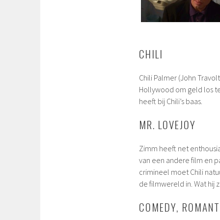
CHILI
Chili Palmer (John Travol
Hollywood om geld los te
heeft bij Chili’s baas.
MR. LOVEJOY
Zimm heeft net enthousias
van een andere film en pa
crimineel moet Chili natuu
de filmwereld in. Wat hij 
COMEDY, ROMANTI