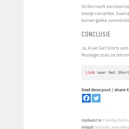
De film heeft een klein 
beetje romantiek. Daarnaa
komen gekke zonnebrillet
CONCLUSIE
Ja, ik kan Get Shorty aanr
Nostalgie zoals ze dat n
Link
 naar Get Shor
Deel deze post / share t
Geplaatst in:
Comedy
,
Dvd/onl
Getagd:
aanrader
,
aanraders