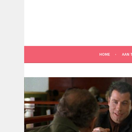
Spring
naar
inhoud
HOME
AAN 