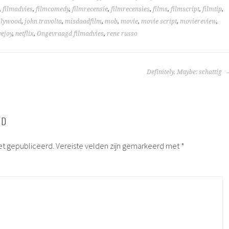
,
filmadvies
,
filmcomedy
,
filmrecensie
,
filmrecensies
,
films
,
filmscript
,
filmtip
,
llywood
,
john travolta
,
misdaadfilm
,
mob
,
movie
,
movie script
,
moviereview
,
vejoy
,
netflix
,
Ongevraagd filmadvies
,
rene russo
TIE
Definitely, Maybe: schattig
RD
et gepubliceerd.
Vereiste velden zijn gemarkeerd met
*