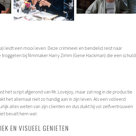
ta) leidt een mooi leven. Deze crimineel en bendelid reist naar
 troggelen bij filmmaker Harry Zimm (
Gene Hackman)
die een schuld
t het script afgerond van Mr. Lovejoy, maar zat nog in de productie
kt het allemaal niet zo handig aan in zijn leven. Als een volleerd
rlijk alles weten van zijn clienten en dus duikt hij vol zelfvertrouwen
ziet bevalt hem wel.
EK EN VISUEEL GENIETEN