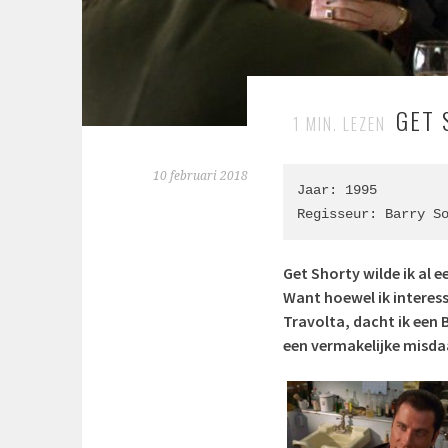
GET 
1
MIN. LEZEN
10 februari 2018
Jaar: 1995

Regisseur: 
Barry S
Get Shorty wilde ik al e
Want hoewel ik interess
Travolta, dacht ik een B
een vermakelijke misda