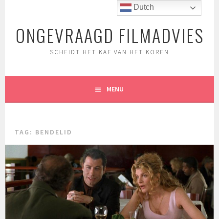
Spring
Dutch
naar
ONGEVRAAGD FILMADVIES
inhoud
SCHEIDT HET KAF VAN HET KOREN
MENU
TAG:
BENDELID