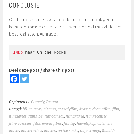
CONCLUSIE
On the rocks is niet zwaar op de hand, maar ook geen
keiharde komedie. Het zit er tussenin en dat maakt de film
best realistisch. Aanrader.
IMDb
 naar On the Rocks.
Deel deze post / share this post
Geplaatst in:
Comedy
,
Drama
|
Getagd:
bill murray
,
cinema
,
comedyfilm
,
drama
,
dramafilm
,
film
,
filmadvies
,
filmblog
,
filmcomedy
,
filmdrama
,
filmrecensie
,
filmrecensies
,
filmreview
,
films
,
filmtip
,
huwelijksproblemen
,
movie
,
moviereview
,
movies
,
on the rocks
,
ongevraagd
,
Rashida