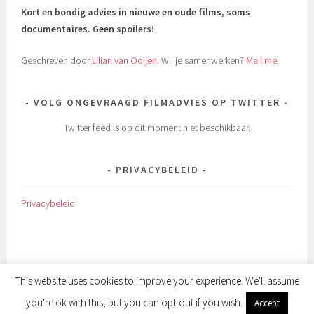
Kort en bondig advies in nieuwe en oude films, soms
documentaires.
Geen spoilers!
Geschreven door
Lilian van Ooijen
. Wil je samenwerken?
Mail me
.
VOLG ONGEVRAAGD FILMADVIES OP TWITTER
Twitter feed is op dit moment niet beschikbaar.
PRIVACYBELEID
Privacybeleid
This website uses cookies to improve your experience. We'll assume
you're ok with this, but you can opt-out if you wish.
ONDERSTEUND DOOR WORDPRESS
|
THEMA: SELA DOOR
Accept