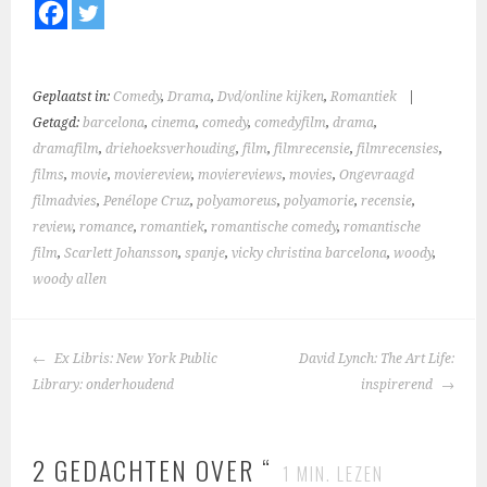
Geplaatst in:
Comedy
,
Drama
,
Dvd/online kijken
,
Romantiek
|
Getagd:
barcelona
,
cinema
,
comedy
,
comedyfilm
,
drama
,
dramafilm
,
driehoeksverhouding
,
film
,
filmrecensie
,
filmrecensies
,
films
,
movie
,
moviereview
,
moviereviews
,
movies
,
Ongevraagd
filmadvies
,
Penélope Cruz
,
polyamoreus
,
polyamorie
,
recensie
,
review
,
romance
,
romantiek
,
romantische comedy
,
romantische
film
,
Scarlett Johansson
,
spanje
,
vicky christina barcelona
,
woody
,
woody allen
BERICHTNAVIGATIE
Ex Libris: New York Public
David Lynch: The Art Life:
Library: onderhoudend
inspirerend
2 GEDACHTEN OVER “
1
MIN. LEZEN