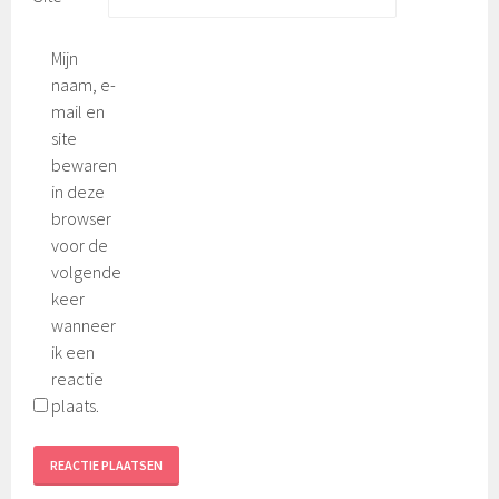
Mijn
naam, e-
mail en
site
bewaren
in deze
browser
voor de
volgende
keer
wanneer
ik een
reactie
plaats.