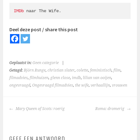
IMDb
 naar The Wife.
Deel deze post / share this post
Geplaatst in:
Geen categorie
|
Getagd:
Björn Runge
,
christian slater
,
colette
,
feministisch
,
film
,
filmadvies
,
filmhuizen
,
glenn close
,
imdb
,
lilian van ooijen
,
ongevraagd
,
Ongevraagd filmadvies
,
the wife
,
verhaallijn
,
vrouwen
BERICHTNAVIGATIE
Mary Queen of Scots: roerig
Roma: dromerig
GEEF EEN ANTWOORD