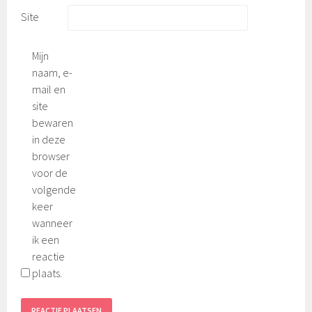
Site
Mijn
naam, e-
mail en
site
bewaren
in deze
browser
voor de
volgende
keer
wanneer
ik een
reactie
plaats.