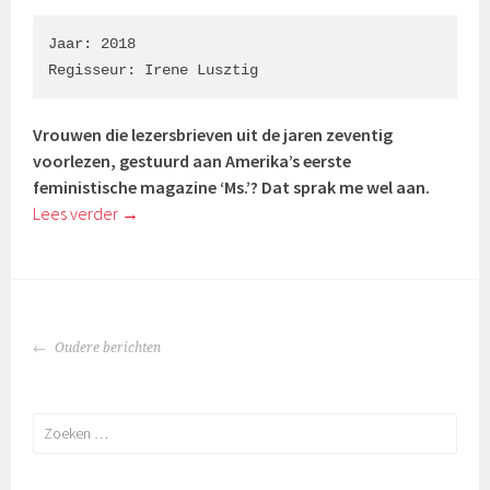
Jaar: 2018

Regisseur: Irene Lusztig
Vrouwen die lezersbrieven uit de jaren zeventig
voorlezen, gestuurd aan Amerika’s eerste
feministische magazine ‘Ms.’? Dat sprak me wel aan.
Lees verder
→
BERICHTENNAVIGATIE
Oudere berichten
Zoeken
naar: