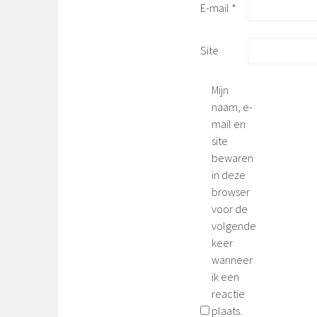
E-mail
*
Site
Mijn
naam, e-
mail en
site
bewaren
in deze
browser
voor de
volgende
keer
wanneer
ik een
reactie
plaats.