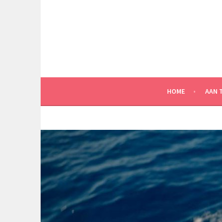
Spring
naar
inhoud
HOME
AAN 