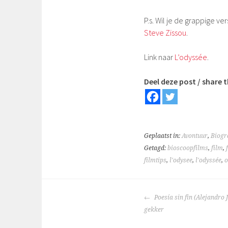
P.s. Wil je de grappige ve
Steve Zissou
.
Link naar
L’odyssée
.
Deel deze post / share t
Geplaatst in:
Avontuur
,
Biogr
Getagd:
bioscoopfilms
,
film
,
filmtips
,
l'odysee
,
l'odyssée
,
o
BERICHTNAVIGA
Poesía sin fin (Alejandro
gekker