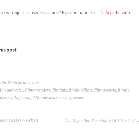
rsie van zijn levensverhaal zien? Kijk dan naar
The Life Aquatic with
his post
afie
,
Nu in de bioscoop
film aanrader
,
filmaanraders
,
filmhuis
,
filmhuisfilms
,
filmrecensie
,
filmtip
,
dyssee
,
Ongevraagd filmadvies
,
recensie
,
review
TIE
 Jodorowsky) -> Gek en
Las Vegas (Jon Turteltaub) (2013) -> Lief