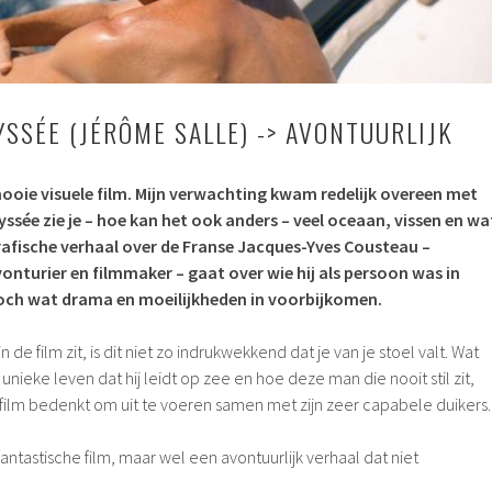
YSSÉE (JÉRÔME SALLE) -> AVONTUURLIJK
ooie visuele film. Mijn verwachting kwam redelijk overeen met
dyssée zie je – hoe kan het ook anders – veel oceaan, vissen en wa
rafische verhaal over de Franse Jacques-Yves Cousteau –
nturier en filmmaker – gaat over wie hij als persoon was in
 toch wat drama en moeilijkheden in voorbijkomen.
de film zit, is dit niet zo indrukwekkend dat je van je stoel valt. Wat
unieke leven dat hij leidt op zee en hoe deze man die nooit stil zit,
ilm bedenkt om uit te voeren samen met zijn zeer capabele duikers.
fantastische film, maar wel een avontuurlijk verhaal dat niet