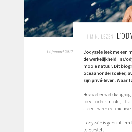
L’OD
1
MIN. LEZEN
L’odyssée
leek me een m
14 januari 2017
de werkelijk
heid. In L’o
mooie natuur. Dit biog
oceaanonderzoeker, avo
zijn privé-leven. Waar
Hoewel er wel diepgang in 
meer indruk maakt, is het 
steeds weer een nieuwe f
L’odyssée is geen ultiem 
teleurstelt.