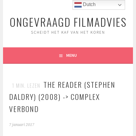
Spring
Dutch
naar
ONGEVRAAGD FILMADVIES
inhoud
SCHEIDT HET KAF VAN HET KOREN
MENU
THE READER (STEPHEN
1
MIN. LEZEN
DALDRY) (2008) -> COMPLEX
VERBOND
7 januari 2017