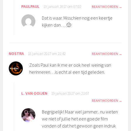
PAULPAUL
13 januari 2017 om 07:02
BEANTWOORDEN
Dat is waar. Misschien nog een keertje
kijken dan… 🙂
NOSTRA
18 januari 2017 om 22:42
BEANTWOORDEN
Zoals Paul kan ik me er ook heel weinig van
herinneren…is echt al een tijd geleden.
L. VAN OOIJEN
19 januari 2017 om 21:07
BEANTWOORDEN
Begrijpelijk! Maar wel jammer.. nu weten
we niet of jullie het een goede film
vonden of dat het gewoon geen indruk