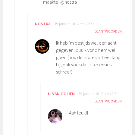
maakte! @nostra
NOSTRA
19 januari 2017 om 22:20
BEANTWOORDEN
Ik heb ‘m destijds wel een acht
gegeven, dus ik vond hem wel
goed (hou de scores al heel lang
bij, ook voor dat ik recensies
schreef)
L. VAN OOIJEN
19 januari 2017 om 22:21
BEANTWOORDEN
Aah leuk!!