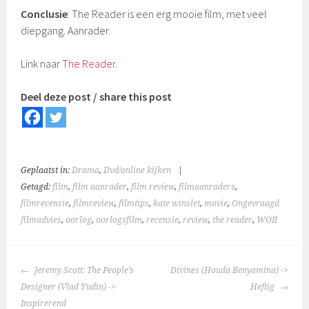
Conclusie
: The Reader is een erg mooie film, met veel
diepgang. Aanrader.
Link naar
The Reader
.
Deel deze post / share this post
Geplaatst in:
Drama
,
Dvd/online kijken
|
Getagd:
film
,
film aanrader
,
film review
,
filmaanraders
,
filmrecensie
,
filmreview
,
filmtips
,
kate winslet
,
movie
,
Ongevraagd
filmadvies
,
oorlog
,
oorlogsfilm
,
recensie
,
review
,
the reader
,
WOII
BERICHTNAVIGATIE
Jeremy Scott: The People’s
Divines (Houda Benyamina) ->
Designer (Vlad Yudin) ->
Heftig
Inspirerend