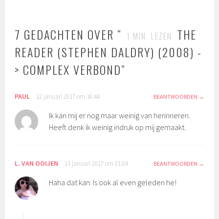
7 GEDACHTEN OVER “
THE
1
MIN. LEZEN
READER (STEPHEN DALDRY) (2008) -
> COMPLEX VERBOND
”
PAUL
12 januari 2017 om 16:44
BEANTWOORDEN
Ik kan mij er nog maar weinig van herinneren.
Heeft denk ik weinig indruk op mij gemaakt.
L. VAN OOIJEN
13 januari 2017 om 01:04
BEANTWOORDEN
Haha dat kan. Is ook al even geleden he!