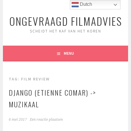
Spring
Dutch
naar
ONGEVRAAGD FILMADVIES
inhoud
SCHEIDT HET KAF VAN HET KOREN
MENU
TAG:
FILM REVIEW
DJANGO (ETIENNE COMAR) ->
MUZIKAAL
6 mei 2017
Een reactie plaatsen