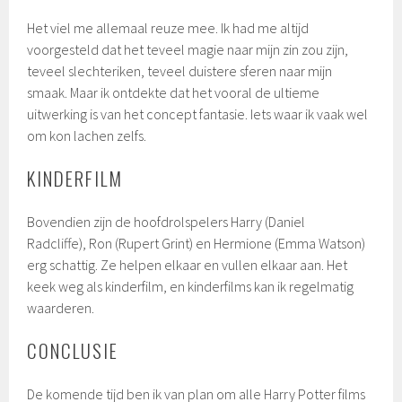
Het viel me allemaal reuze mee. Ik had me altijd
voorgesteld dat het teveel magie naar mijn zin zou zijn,
teveel slechteriken, teveel duistere sferen naar mijn
smaak. Maar ik ontdekte dat het vooral de ultieme
uitwerking is van het concept fantasie. Iets waar ik vaak wel
om kon lachen zelfs.
KINDERFILM
Bovendien zijn de hoofdrolspelers Harry (
Daniel
Radcliffe),
Ron (Rupert Grint) en Hermione (Emma Watson)
erg schattig. Ze helpen elkaar en vullen elkaar aan. Het
keek weg als kinderfilm, en kinderfilms kan ik regelmatig
waarderen.
CONCLUSIE
De komende tijd ben ik van plan om alle Harry Potter films