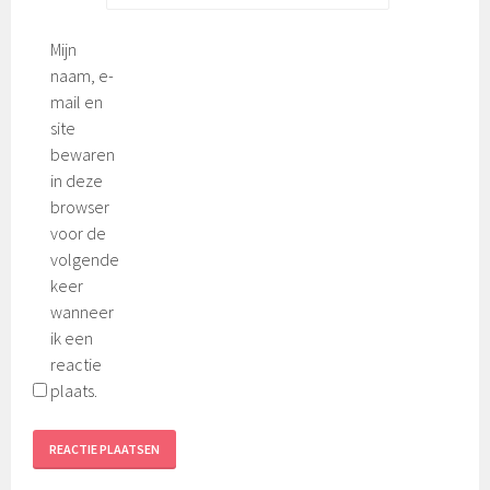
Mijn
naam, e-
mail en
site
bewaren
in deze
browser
voor de
volgende
keer
wanneer
ik een
reactie
plaats.