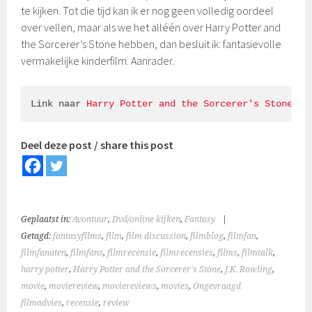
te kijken. Tot die tijd kan ik er nog geen volledig oordeel
over vellen, maar als we het alléén over Harry Potter and
the Sorcerer’s Stone hebben, dan besluit ik: fantasievolle
vermakelijke kinderfilm. Aanrader.
Link naar 
Harry Potter and the Sorcerer's Stone
.
Deel deze post / share this post
Geplaatst in:
Avontuur
,
Dvd/online kijken
,
Fantasy
|
Getagd:
fantasyfilms
,
film
,
film discussion
,
filmblog
,
filmfan
,
filmfanaten
,
filmfans
,
filmrecensie
,
filmrecensies
,
films
,
filmtalk
,
harry potter
,
Harry Potter and the Sorcerer's Stone
,
J.K. Rowling
,
movie
,
moviereview
,
moviereviews
,
movies
,
Ongevraagd
filmadvies
,
recensie
,
review