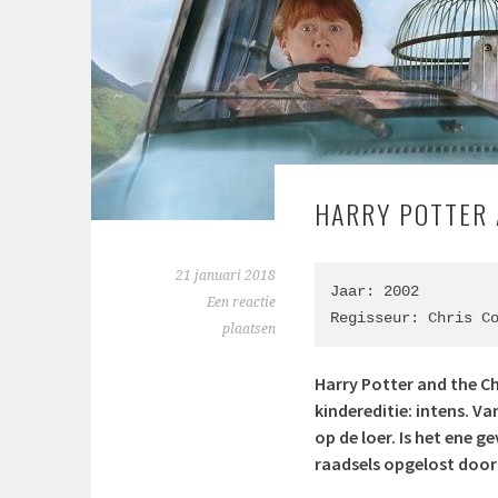
HARRY POTTER 
21 januari 2018
Jaar: 2002

Een reactie
Regisseur: 
Chris C
plaatsen
Harry Potter and the Cha
kindereditie: intens. Va
op de loer. Is het ene 
raadsels opgelost door