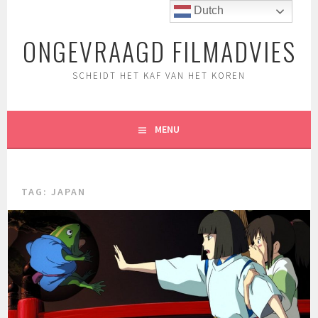
Spring
Dutch
naar
ONGEVRAAGD FILMADVIES
inhoud
SCHEIDT HET KAF VAN HET KOREN
MENU
TAG:
JAPAN