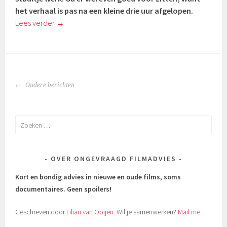
het verhaal is pas na een kleine drie uur afgelopen.
Lees verder
→
BERICHTENNAVIGATIE
Oudere berichten
Zoeken
naar:
OVER ONGEVRAAGD FILMADVIES
Kort en bondig advies in nieuwe en oude films, soms
documentaires.
Geen spoilers!
Geschreven door
Lilian van Ooijen
. Wil je samenwerken?
Mail me
.