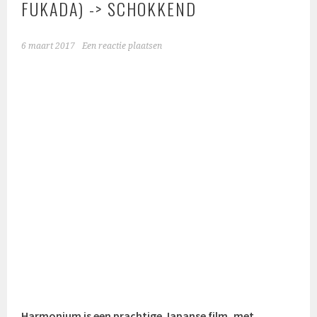
FUKADA) -> SCHOKKEND
6 maart 2017
Een reactie plaatsen
Harmonium is een prachtige Japanse film, met