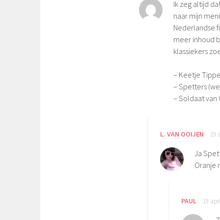
Ik zeg altijd d
naar mijn meni
Nederlandse fil
meer inhoud be
klassiekers zoe
– Keetje Tippe
– Spetters (we
– Soldaat van
L. VAN OOIJEN
19 
Ja Spett
Oranje m
PAUL
19 apr