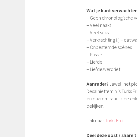
Wat je kunt verwachten
– Geen chronologische ve
– Veel naakt
– Veel seks
– Verkrachting (!) – dat w
– Onbestemde scènes
– Passie
– Liefde
– Liefdesverdriet
Aanrader?
Jawel, het plo
Desalniettemin is Turks 
en daarom raad ik de enke
bekijken.
Link naar
Turks Fruit
.
Deel deze post / share t