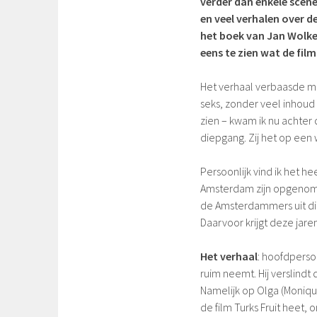
verder dan enkele scène
en veel verhalen over d
het boek van Jan Wolker
eens te zien wat de fil
Het verhaal verbaasde me 
seks, zonder veel inhoud 
zien – kwam ik nu achter 
diepgang. Zij het op een
Persoonlijk vind ik het hee
Amsterdam zijn opgenomen
de Amsterdammers uit die 
Daarvoor krijgt deze jaren
Het verhaal
: hoofdperso
ruim neemt. Hij verslindt
Namelijk op Olga (Moniqu
de film Turks Fruit heet, 