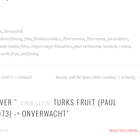
en
,
Romantiek
ekverfilming
,
film
,
filmklassiekers
,
filmrecensie
,
filmreview
,
jan wolkers
,
ederlandse films
,
Ongevraagd filmadvies
,
paul verhoeven
,
recensie
,
review
,
,
turks fruit
,
verfilming
TIE
(2007) -> Geniaal
Beauty and the Beast (Bill Condon) -> Schattig
VER “
TURKS FRUIT (PAUL
2
MIN. LEZEN
973) -> ONVERWACHT
”
08:59
BEANTWOORDEN