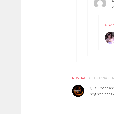
Z
S
L. VA
NOSTRA
4 juli 2017 om 09:3
Qua Nederlands
nog nooit gezi