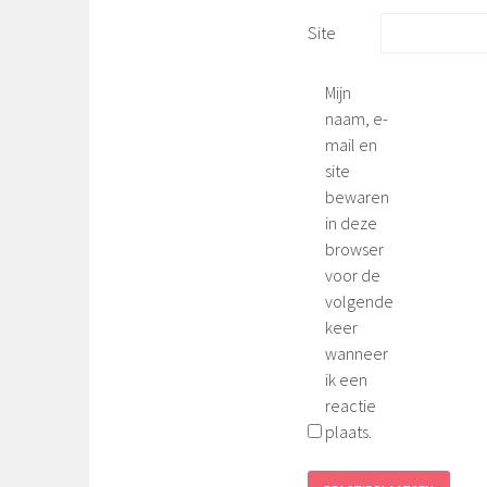
Site
Mijn
naam, e-
mail en
site
bewaren
in deze
browser
voor de
volgende
keer
wanneer
ik een
reactie
plaats.