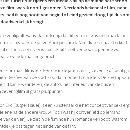
s uit Turks Fruit tijdens een media-vak op de middelbare school
eze film, was ik nooit gekomen. Neerlands bekendste film, naar
s, had ik nog nooit van begin tot eind gezien! Hoog tijd dus om
m daadwerkelijk brengt..
eigenlijk alleszins. Dacht ik nog dat dit een film was die draaide om
en met als basis de jonge Monique van de Ven die je er naakt in kunt
dat er toch veel meer is. Turks Fruit heeft verrassend genoeg wat
 wat vreemde manier gebracht.
rlijk om naar films te kijken die in de jaren zestig, zeventig of tachtig i
. De sfeer van de stad is op dat moment zo anders. De kleding van
tijd kan ik waarderen, de auto’s, het interieur van de huizen.
 zeventigfilm al gratis pluspunten.
on Eric (Rutger Hauer) is een kunstenaar die het concept van seks erg
 de ene na de andere vrouw. Toch was hij ooit verliefd op iemand.
e van de Ven). Je ziet in de film hoe hun romance verloopt. Waarom
ontdek je pas tegen het einde van de film.