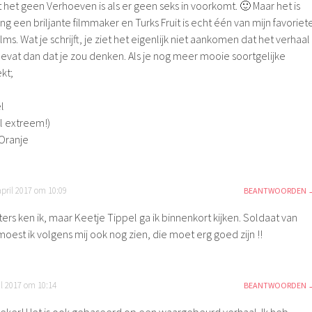
at het geen Verhoeven is als er geen seks in voorkomt. 🙂 Maar het is
ng een briljante filmmaker en Turks Fruit is echt één van mijn favoriet
ms. Wat je schrijft, je ziet het eigenlijk niet aankomen dat het verhaal
vat dan dat je zou denken. Als je nog meer mooie soortgelijke
kt;
l
l extreem!)
 Oranje
april 2017 om 10:09
BEANTWOORDEN
ers ken ik, maar Keetje Tippel ga ik binnenkort kijken. Soldaat van
oest ik volgens mij ook nog zien, die moet erg goed zijn !!
il 2017 om 10:14
BEANTWOORDEN