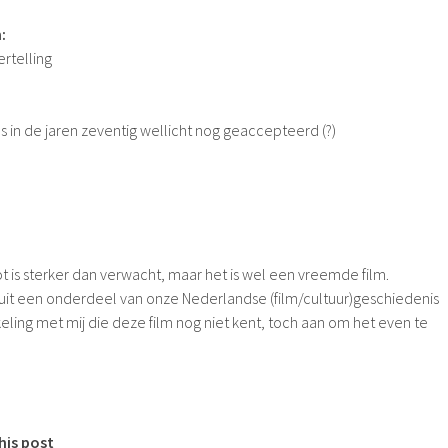
:
rtelling
as in de jaren zeventig wellicht nog geaccepteerd (?)
t is sterker dan verwacht, maar het is wel een vreemde film.
Fruit een onderdeel van onze Nederlandse (film/cultuur)geschiedenis
ling met mij die deze film nog niet kent, toch aan om het even te
his post