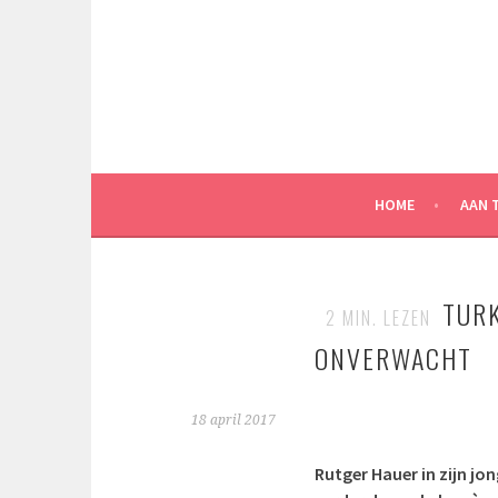
Spring
naar
inhoud
HOME
AAN 
TURK
2
MIN. LEZEN
ONVERWACHT
18 april 2017
Rutger Hauer in zijn jon