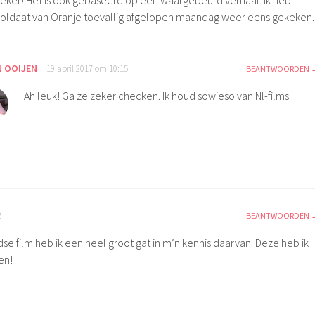
eker! Het is ook gebaseerd op een waargebeurd verhaal. Ik heb
oldaat van Oranje toevallig afgelopen maandag weer eens gekeken.
N OOIJEN
19 april 2017 om 10:15
BEANTWOORDEN
Ah leuk! Ga ze zeker checken. Ik houd sowieso van Nl-films
2
BEANTWOORDEN
e film heb ik een heel groot gat in m’n kennis daarvan. Deze heb ik
en!