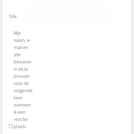
Site
Mijn
naam, e-
mail en
site
bewaren
in deze
browser
voor de
volgende
keer
wanneer
ik een
reactie
plaats.