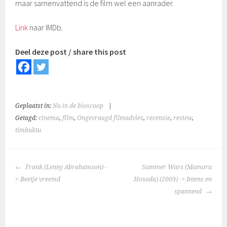
maar samenvattend is de film wel een aanrader.
Link
naar IMDb.
Deel deze post / share this post
Geplaatst in:
Nu in de bioscoop
|
Getagd:
cinema
,
film
,
Ongevraagd filmadvies
,
recensie
,
review
,
timbuktu
BERICHTNAVIGATIE
Frank (Lenny Abrahamson) -
Summer Wars (Mamoru
> Beetje vreemd
Hosoda) (2009) -> Intens en
spannend