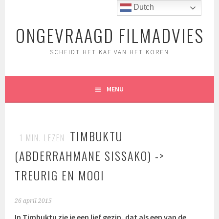
Spring
Dutch
naar
ONGEVRAAGD FILMADVIES
inhoud
SCHEIDT HET KAF VAN HET KOREN
MENU
TIMBUKTU
1
MIN. LEZEN
(ABDERRAHMANE SISSAKO) ->
TREURIG EN MOOI
26 april 2015
In Timbuktu zie je een lief gezin, dat als een van de