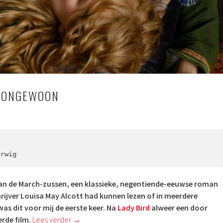
: ONGEWOON
erwig
van de March-zussen, een klassieke, negentiende-eeuwse roman
rijver Louisa May Alcott had kunnen lezen of in meerdere
was dit voor mij de eerste keer. Na
Lady Bird
alweer een door
rde film.
Lees verder
→