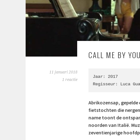
CALL ME BY YOU
11 januari 2018
Jaar: 2017

1 reactie
Regisseur: 
Luca Gu
Abrikozensap, gepelde e
fietstochten die nergen
name toont de ontspann
noorden van Italië. Muz
zeventienjarige hoofdp