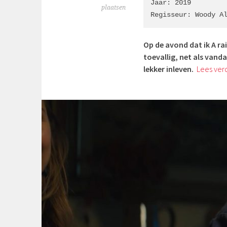
Jaar: 2019

plaatsen
Regisseur: Woody A
Op de avond dat ik A ra
toevallig, net als vand
lekker inleven.
Lees ver