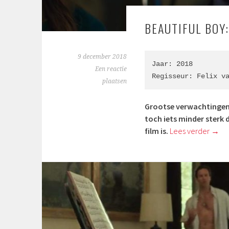
BEAUTIFUL BOY
9 december 2018
Jaar: 2018

Een reactie
Regisseur: Felix v
plaatsen
Grootse verwachtingen h
toch iets minder sterk 
film is.
Lees verder
→