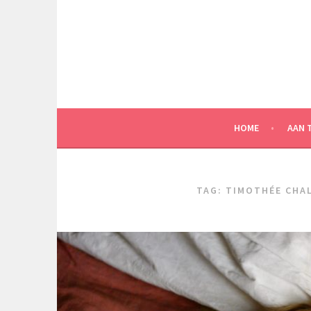
Spring
naar
inhoud
HOME
AAN 
TAG:
TIMOTHÉE CHA