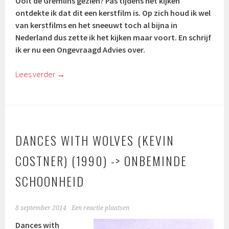
Ooit de Gremlins gezien? Pas tijdens het kijken
ontdekte ik dat dit een kerstfilm is. Op zich houd ik wel
van kerstfilms en het sneeuwt toch al bijna in
Nederland dus zette ik het kijken maar voort. En schrijf
ik er nu een Ongevraagd Advies over.
Lees verder
→
DANCES WITH WOLVES (KEVIN
COSTNER) (1990) -> ONBEMINDE
SCHOONHEID
8 september 2014
Een reactie plaatsen
Dances with