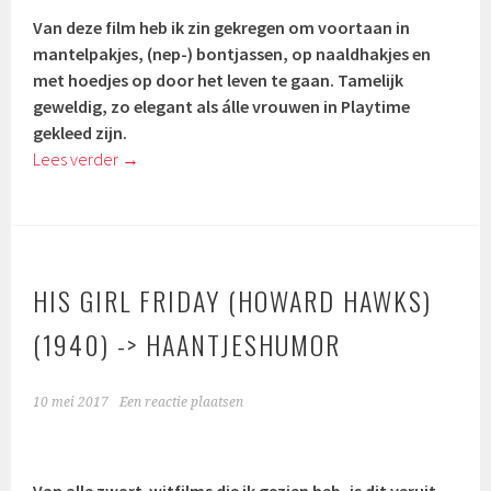
Van deze film heb ik zin gekregen om voortaan in
mantelpakjes, (nep-) bontjassen, op naaldhakjes en
met hoedjes op door het leven te gaan. Tamelijk
geweldig, zo elegant als álle vrouwen in Playtime
gekleed zijn.
Lees verder
→
HIS GIRL FRIDAY (HOWARD HAWKS)
(1940) -> HAANTJESHUMOR
10 mei 2017
Een reactie plaatsen
Van alle zwart-witfilms die ik gezien heb, is dit veruit