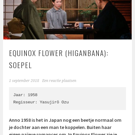
EQUINOX FLOWER (HIGANBANA):
SOEPEL
1 september 2018
Een reactie plaatsen
Jaar: 1958

Regisseur: Yasujirô Ozu
Anno 1958 is het in Japan nog een beetje normaal om
je dochter aan een man te koppelen. Buiten haar
eigen naïeve romances om. In Equinox Flower zie je