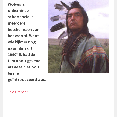
Wolves is
onbeminde
schoonheid in
meerdere
betekenissen van
het woord. Want
wie kijkt er nog
naar films uit
1990? Ik had de
film nooit gekend
als deze niet ooit
bij me
geïntroduceerd was.
Lees verder
→