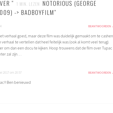
VER “
NOTORIOUS (GEORGE
1
MIN. LEZEN
2009) -> BADBOYFILM
”
04
BEANTWOORDEN
het verhaal goed, maar deze film was duidelijk gemaakt om te cashen
verhaal te vertellen dat heel feitelijk was (ook al komt veel terug).
er om dan een docu te kijken. Hoop trouwens dat de film over Tupac
beter zal zijn…
ei 2017 om 20:57
BEANTWOORDEN
ac!! Ben benieuwd