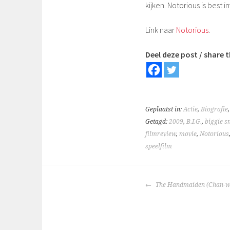
kijken. Notorious is best
Link naar
Notorious
.
Deel deze post / share t
Geplaatst in:
Actie
,
Biografie
Getagd:
2009
,
B.I.G.
,
biggie s
filmreview
,
movie
,
Notorious
speelfilm
BERICHTNAVIGA
The Handmaiden (Chan-wo