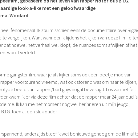
 speelfilm, gebaseerd op het leven van rapper Notorious B.I.G.
 aardige look-a-like met een geloofwaardige
amal Woolard.
et heel fenomenaal. Ik zou misschien eens de documentaire over Biggi
 vergelijken. Want wanneer ik tijdens het kijken van deze film feite
r dat hoewel het verhaal wel klopt, de nuances soms afwijken of het
ers wordt verteld.
orme gangsterfilm, waar je als kijker soms ook een beetje moe van
 rapper voortdurend vreemd, wat ook storend was om naar te kijken,
otype beeld van rappers/bad guys nogal bevestigd. Los van het feit
erder kwam ik er via deze film achter dat de rapper maar 24 jaar oud is
de me. Ik kan me het moment nog wel herinneren uit mijn jeugd,
B.I.G. toen al een stuk ouder.
erspannend, anderzijds bleef ik wel benieuwd genoeg om de film af t