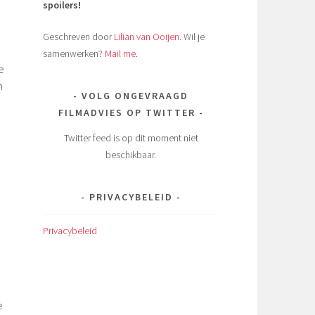
spoilers!
Geschreven door
Lilian van Ooijen
. Wil je
samenwerken?
Mail me
.
e
n
VOLG ONGEVRAAGD
FILMADVIES OP TWITTER
Twitter feed is op dit moment niet
beschikbaar.
PRIVACYBELEID
Privacybeleid
e