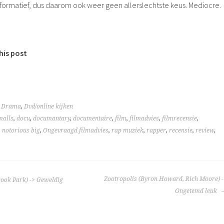
 informatief, dus daarom ook weer geen allerslechtste keus. Mediocre.
his post
,
Drama
,
Dvd/online kijken
malls
,
docu
,
documantary
,
documentaire
,
film
,
filmadvies
,
filmrecensie
,
,
notorious big
,
Ongevraagd filmadvies
,
rap muziek
,
rapper
,
recensie
,
review
,
TIE
Zootropolis (Byron Howard, Rich Moore) -
ok Park) -> Geweldig
Ongetemd leuk