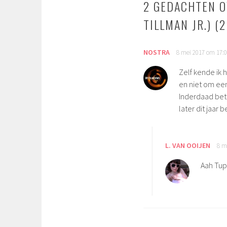
2 GEDACHTEN O
TILLMAN JR.) (
NOSTRA
8 mei 2017 om 17:
Zelf kende ik 
en niet om een 
Inderdaad bet
later dit jaar 
L. VAN OOIJEN
8 m
Aah Tup