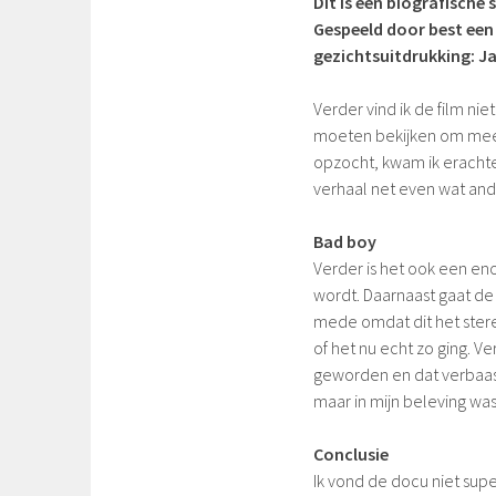
Dit is een biografische
Gespeeld door best een
gezichtsuitdrukking: J
Verder vind ik de film ni
moeten bekijken om mee te
opzocht, kwam ik erachte
verhaal net even wat and
Bad boy
Verder is het ook een en
wordt. Daarnaast gaat de
mede omdat dit het stere
of het nu echt zo ging. V
geworden en dat verbaas
maar in mijn beleving was 
Conclusie
Ik vond de docu niet sup