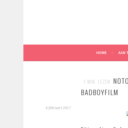
Spring
naar
inhoud
HOME
AAN 
NOTO
1
MIN. LEZEN
BADBOYFILM
8 februari 2017