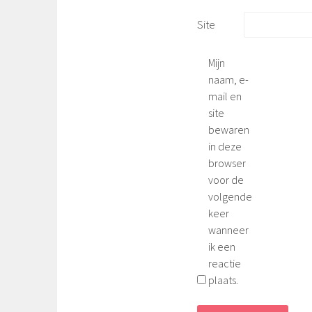
Site
Mijn
naam, e-
mail en
site
bewaren
in deze
browser
voor de
volgende
keer
wanneer
ik een
reactie
plaats.