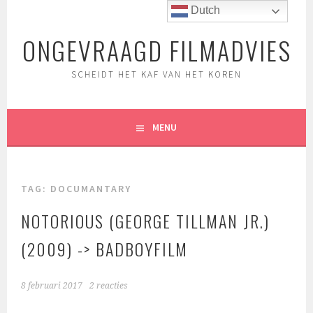
Spring
Dutch
naar
ONGEVRAAGD FILMADVIES
inhoud
SCHEIDT HET KAF VAN HET KOREN
MENU
TAG:
DOCUMANTARY
NOTORIOUS (GEORGE TILLMAN JR.)
(2009) -> BADBOYFILM
8 februari 2017
2 reacties