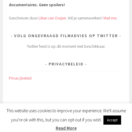
documentaires.
Geen spoilers!
Geschreven door
Lilian van Ooijen
. Wil je samenwerken?
Mail me
.
VOLG ONGEVRAAGD FILMADVIES OP TWITTER
Twitter feed is op dit moment niet beschikbaar.
PRIVACYBELEID
Privacybeleid
This website uses cookies to improve your experience. We'll assume
you're ok with this, but you can opt-out if you wish.
Accept
ONDERSTEUND DOOR WORDPRESS
|
THEMA: SELA DOOR
WORDPRESS.COM
.
Read More