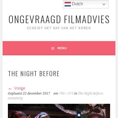
Spring
Dutch
naar
ONGEVRAAGD FILMADVIES
inhoud
SCHEIDT HET KAF VAN HET KOREN
MENU
THE NIGHT BEFORE
Vorige
Geplaatst
22 december 2017
om
700 × 373
in
The Night Before:
onstuimig