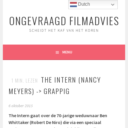
Spring
Dutch
naar
ONGEVRAAGD FILMADVIES
inhoud
SCHEIDT HET KAF VAN HET KOREN
MENU
THE INTERN (NANCY
1
MIN. LEZEN
MEYERS) -> GRAPPIG
6 oktober 2015
The Intern gaat over de 70-jarige weduwnaar Ben
Whittaker (Robert De Niro) die via een speciaal