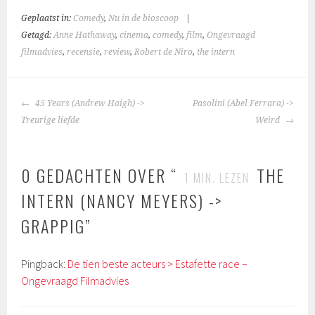
Geplaatst in:
Comedy
,
Nu in de bioscoop
|
Getagd:
Anne Hathaway
,
cinema
,
comedy
,
film
,
Ongevraagd
filmadvies
,
recensie
,
review
,
Robert de Niro
,
the intern
BERICHTNAVIGATIE
45 Years (Andrew Haigh) ->
Pasolini (Abel Ferrara) ->
Treurige liefde
Weird
0 GEDACHTEN OVER “
THE
1
MIN. LEZEN
INTERN (NANCY MEYERS) ->
GRAPPIG
”
Pingback:
De tien beste acteurs > Estafette race –
Ongevraagd Filmadvies