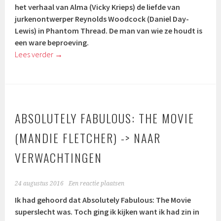
het verhaal van Alma (
Vicky Krieps)
de liefde van
jurkenontwerper Reynolds Woodcock (
Daniel Day-
Lewis)
in Phantom Thread. De man van wie ze houdt is
een ware beproeving.
Lees verder
→
ABSOLUTELY FABULOUS: THE MOVIE
(MANDIE FLETCHER) -> NAAR
VERWACHTINGEN
24 augustus 2016
Een reactie plaatsen
Ik had gehoord dat Absolutely Fabulous: The Movie
superslecht was. Toch ging ik kijken want ik had zin in