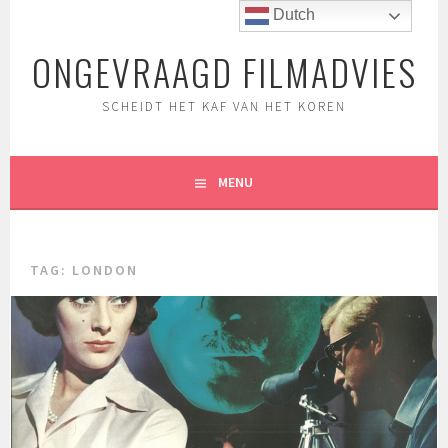
Spring
Dutch
naar
ONGEVRAAGD FILMADVIES
inhoud
SCHEIDT HET KAF VAN HET KOREN
MENU
TAG:
LONDON