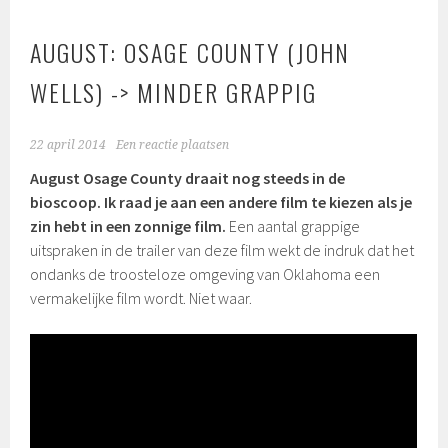
AUGUST: OSAGE COUNTY (JOHN
WELLS) -> MINDER GRAPPIG
22 april 2014
Een reactie plaatsen
August Osage County draait nog steeds in de
bioscoop. Ik raad je aan een andere film te kiezen als je
zin hebt in een zonnige film.
Een aantal grappige
uitspraken in de trailer van deze film wekt de indruk dat het
ondanks de troosteloze omgeving van Oklahoma een
vermakelijke film wordt. Niet waar.