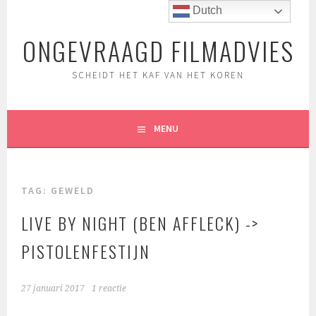
Spring
Dutch
naar
ONGEVRAAGD FILMADVIES
inhoud
SCHEIDT HET KAF VAN HET KOREN
MENU
TAG:
GEWELD
LIVE BY NIGHT (BEN AFFLECK) ->
PISTOLENFESTIJN
27 januari 2017
1 reactie