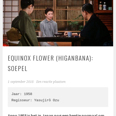
EQUINOX FLOWER (HIGANBANA):
SOEPEL
1 september 2018
Een reactie plaatsen
Jaar: 1958

Regisseur: Yasujirô Ozu
Anno 1958 is het in Japan nog een beetje normaal om