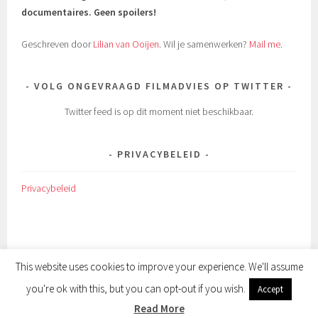
documentaires.
Geen spoilers!
Geschreven door
Lilian van Ooijen
. Wil je samenwerken?
Mail me
.
VOLG ONGEVRAAGD FILMADVIES OP TWITTER
Twitter feed is op dit moment niet beschikbaar.
PRIVACYBELEID
Privacybeleid
This website uses cookies to improve your experience. We'll assume
you're ok with this, but you can opt-out if you wish.
Accept
ONDERSTEUND DOOR WORDPRESS
|
THEMA: SELA DOOR
WORDPRESS.COM
.
Read More