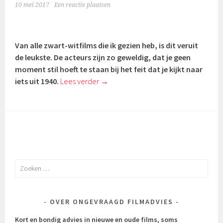
10 mei 2017
Een reactie plaatsen
Van alle zwart-witfilms die ik gezien heb, is dit veruit
de leukste. De acteurs zijn zo geweldig, dat je geen
moment stil hoeft te staan bij het feit dat je kijkt naar
iets uit 1940.
Lees verder
→
Zoeken
naar:
OVER ONGEVRAAGD FILMADVIES
Kort en bondig advies in nieuwe en oude films, soms