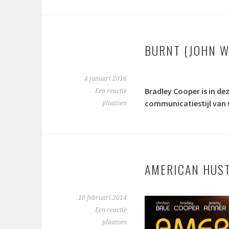
BURNT (JOHN W
4 januari 2016
Bradley Cooper is in d
Een reactie
communicatiestijl van
plaatsen
AMERICAN HUSTL
18 februari 2014
Een reactie
plaatsen