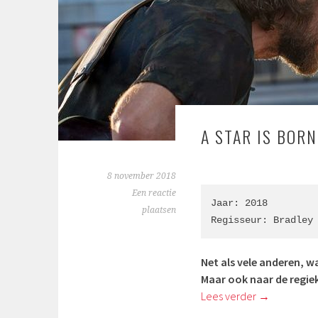
A STAR IS BOR
8 november 2018
Een reactie
Jaar: 2018

plaatsen
Regisseur: Bradley
Net als vele anderen, w
Maar ook naar de regiek
Lees verder
→