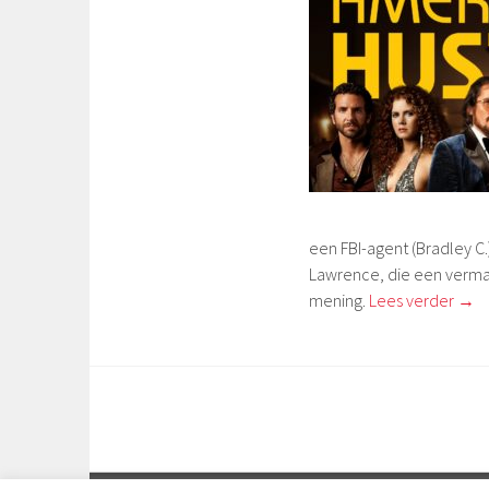
een FBI-agent (Bradley C.)
Lawrence, die een vermake
mening.
Lees verder
→