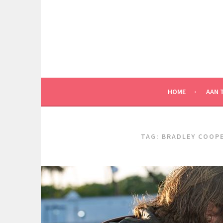
Spring
naar
inhoud
HOME
AAN 
TAG:
BRADLEY COOP