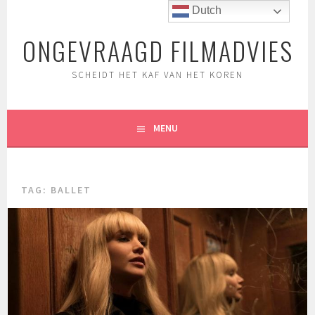
Spring
Dutch
naar
ONGEVRAAGD FILMADVIES
inhoud
SCHEIDT HET KAF VAN HET KOREN
MENU
TAG:
BALLET