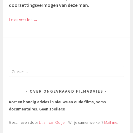
doorzettingsvermogen van deze man.
Lees verder
→
Zoeken
naar:
OVER ONGEVRAAGD FILMADVIES
Kort en bondig advies in nieuwe en oude films, soms
documentaires.
Geen spoilers!
Geschreven door
Lilian van Ooijen
. Wil je samenwerken?
Mail me
.