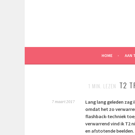
Spring
naar
inhoud
HOME
AAN 
T2 T
1
MIN. LEZEN
Lang lang geleden zag i
7 maart 2017
omdat het zo verwarrend
flashback-techniek toeg
verwarrend vind ik T2 n
en afstotende beelden.