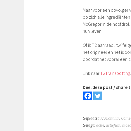
Maar voor een opvolger va
op zich alle ingrediënte
McGregor in de hoofdrol.
hun leven.
Of ik T2 aanraad.. twijfel
het origineel en het is o
doordat het vooral een c
Link naar
T2Trainspotting
.
Deel deze post / share t
Geplaatst in:
Avontuur
,
Come
Getagd:
actie
,
actiefilm
,
bios