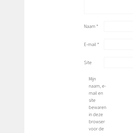
Naam
*
E-mail
*
Site
Mijn
naam, e-
mail en
site
bewaren
in deze
browser
voor de