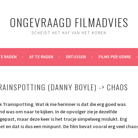
ONGEVRAAGD FILMADVIES
SCHEIDT HET KAF VAN HET KOREN
TE RADEN
AF TE RADEN
ERTUSSEN
FILMS PER GENRE
RAINSPOTTING (DANNY BOYLE) -> CHAOS
k Trainspotting. Wat ik me herinner is dat die erg goed was
 was om naar te kijken. In de opvolger zie je dezelfde
epast, maar deze keer is het trucje simpelweg mislukt. Erg
iet en dat is dus een minpunt. De film bevat vooral erg veel chao