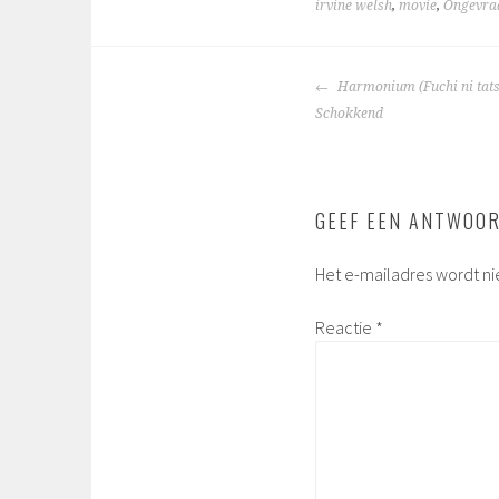
irvine welsh
,
movie
,
Ongevraa
BERICHTNAVIGA
Harmonium (Fuchi ni tatsu
Schokkend
GEEF EEN ANTWOO
Het e-mailadres wordt ni
Reactie
*