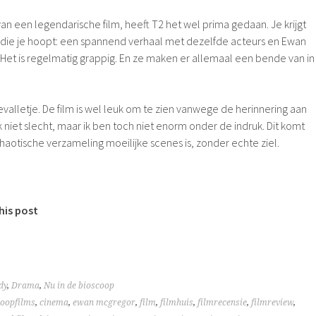
n een legendarische film, heeft T2 het wel prima gedaan. Je krijgt
n die je hoopt: een spannend verhaal met dezelfde acteurs en Ewan
 Het is regelmatig grappig. En ze maken er allemaal een bende van in
gevalletje. De film is wel leuk om te zien vanwege de herinnering aan
ok niet slecht, maar ik ben toch niet enorm onder de indruk. Dit komt
haotische verzameling moeilijke scenes is, zonder echte ziel.
his post
dy
,
Drama
,
Nu in de bioscoop
coopfilms
,
cinema
,
ewan mcgregor
,
film
,
filmhuis
,
filmrecensie
,
filmreview
,