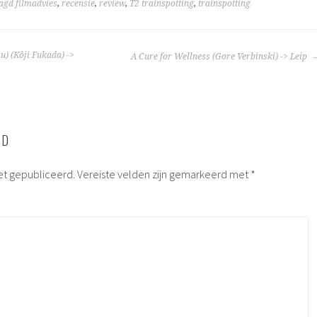
gd filmadvies
,
recensie
,
review
,
T2 trainspotting
,
trainspotting
TIE
) (Kôji Fukada) ->
A Cure for Wellness (Gore Verbinski) -> Leip
RD
et gepubliceerd.
Vereiste velden zijn gemarkeerd met
*