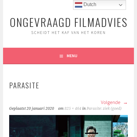
Spring
Dutch
naar
ONGEVRAAGD FILMADVIES
inhoud
SCHEIDT HET KAF VAN HET KOREN
MENU
PARASITE
Volgende
Geplaatst
20 januari 2020
om
825 × 464
in
Parasite: ziek (goed)