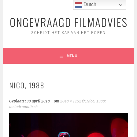
Spring
Dutch
naar
ONGEVRAAGD FILMADVIES
inhoud
SCHEIDT HET KAF VAN HET KOREN
MENU
NICO, 1988
Geplaatst
30 april 2018
om
2048 × 1152
in
Nico, 1988:
melodramatisch