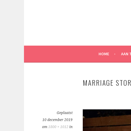
Spring
naar
inhoud
HOME
AAN 
MARRIAGE STO
Geplaatst
10 december 2019
om
1800 × 1012
in