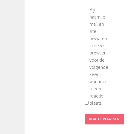
Mijn
naam, e-
mail en
site
bewaren
in deze
browser
voor de
volgende
keer
wanneer
ik een
reactie
plaats.