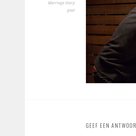
Marriage Story:
guur
GEEF EEN ANTWOO