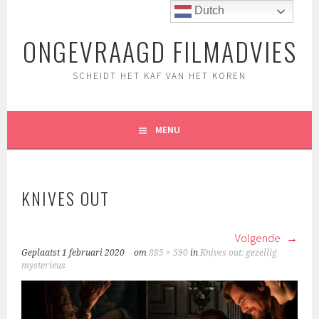
Spring
Dutch
naar
ONGEVRAAGD FILMADVIES
inhoud
SCHEIDT HET KAF VAN HET KOREN
MENU
KNIVES OUT
Volgende
Geplaatst
1 februari 2020
om
885 × 590
in
Knives out: gezellig
mysterieus