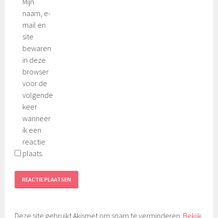
Mijn
naam, e-
mail en
site
bewaren
in deze
browser
voor de
volgende
keer
wanneer
ik een
reactie
plaats.
Deze site gebruikt Akismet om spam te verminderen.
Bekijk