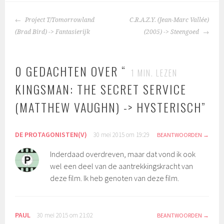
BERICHTNAVIGATIE
Project T/Tomorrowland
C.R.A.Z.Y. (Jean-Marc Vallée)
(Brad Bird) -> Fantasierijk
(2005) -> Steengoed
0 GEDACHTEN OVER “
1
MIN. LEZEN
KINGSMAN: THE SECRET SERVICE
(MATTHEW VAUGHN) -> HYSTERISCH
”
DE PROTAGONISTEN(V)
30 mei 2015 om 19:29
BEANTWOORDEN
Inderdaad overdreven, maar dat vond ik ook
wel een deel van de aantrekkingskracht van
deze film. Ik heb genoten van deze film.
PAUL
30 mei 2015 om 21:02
BEANTWOORDEN