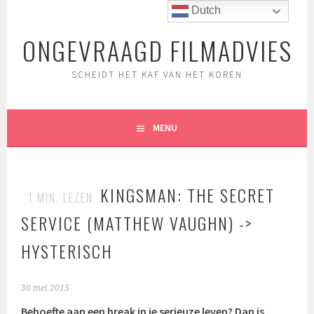
Spring
Dutch
naar
ONGEVRAAGD FILMADVIES
inhoud
SCHEIDT HET KAF VAN HET KOREN
MENU
KINGSMAN: THE SECRET
1
MIN. LEZEN
SERVICE (MATTHEW VAUGHN) ->
HYSTERISCH
30 mei 2015
Behoefte aan een break in je serieuze leven? Dan is