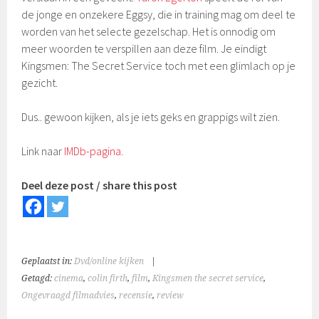
de jonge en onzekere Eggsy, die in training mag om deel te
worden van het selecte gezelschap. Het is onnodig om
meer woorden te verspillen aan deze film. Je eindigt
Kingsmen: The Secret Service toch met een glimlach op je
gezicht.
Dus.. gewoon kijken, als je iets geks en grappigs wilt zien.
Link naar
IMDb-pagina
.
Deel deze post / share this post
Geplaatst in:
Dvd/online kijken
|
Getagd:
cinema
,
colin firth
,
film
,
Kingsmen the secret service
,
Ongevraagd filmadvies
,
recensie
,
review