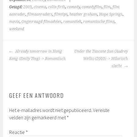
Getagd:
2003
,
cinema
,
colin firth
,
comedy
,
comedyfilm
,
film
,
film
aanrader
,
filmaanraders
,
filmtips
,
heather graham
,
Hope Springs
,
movie
,
Ongevraagd filmadvies
,
romantiek
,
romantische films
,
weekend
BERICHTNAVIGATIE
Already tomorrow in Hong
Under the Tuscane Sun (Audrey
Kong (Emily Ting) -> Romantisch
Wells) (2003) -> Hilarisch
slecht
GEEF EEN ANTWOORD
Het e-mailadres wordt niet gepubliceerd.
Vereiste
velden zijn gemarkeerd met
*
Reactie
*