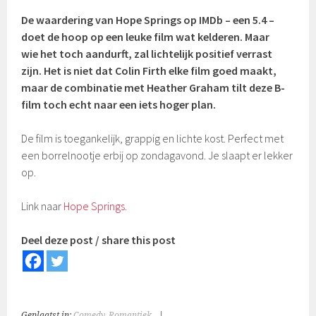
De waardering van Hope Springs op IMDb – een 5.4 –
doet de hoop op een leuke film wat kelderen. Maar
wie het toch aandurft, zal lichtelijk positief verrast
zijn. Het is niet dat Colin Firth elke film goed maakt,
maar de combinatie met
Heather Graham tilt deze B-
film toch echt naar een iets hoger plan.
De film is toegankelijk, grappig en lichte kost. Perfect met
een borrelnootje erbij op zondagavond. Je slaapt er lekker
op.
Link naar
Hope Springs
.
Deel deze post / share this post
Geplaatst in:
Comedy
,
Romantiek
|