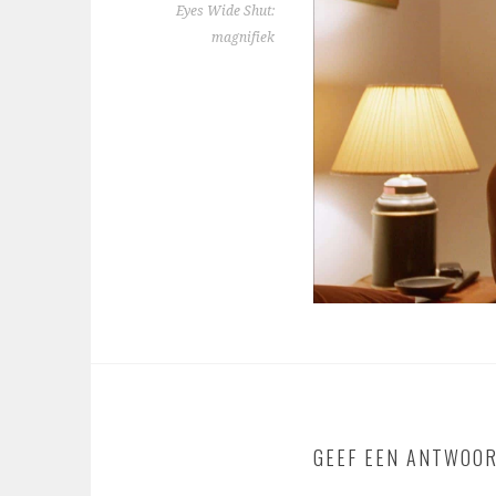
Eyes Wide Shut:
magnifiek
GEEF EEN ANTWOO