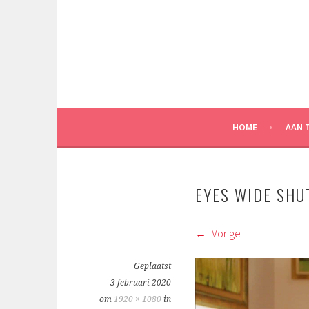
Spring
naar
inhoud
HOME
AAN 
EYES WIDE SHU
Vorige
Geplaatst
3 februari 2020
om
1920 × 1080
in