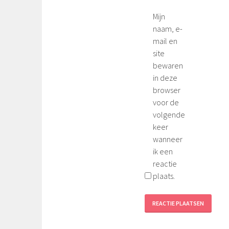
Mijn
naam, e-
mail en
site
bewaren
in deze
browser
voor de
volgende
keer
wanneer
ik een
reactie
plaats.