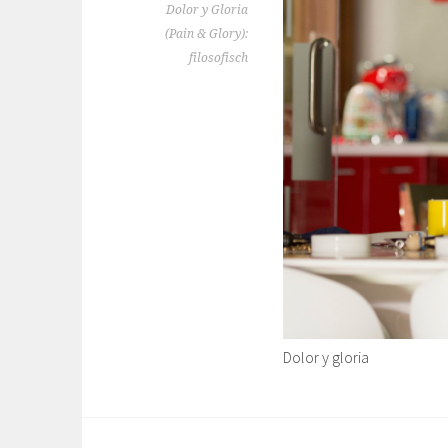
Dolor y Gloria
(Pain & Glory):
filosofisch
Dolor y gloria