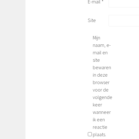
E-mail
*
Site
Mijn
naam, e-
mail en
site
bewaren
in deze
browser
voor de
volgende
keer
wanneer
ik een
reactie
plaats.