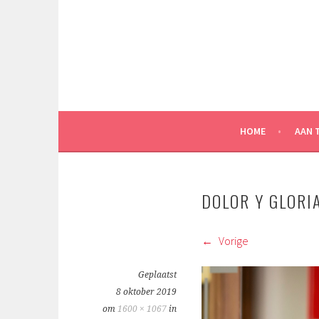
Spring
naar
inhoud
HOME
AAN 
DOLOR Y GLORI
Vorige
Geplaatst
8 oktober 2019
om
1600 × 1067
in