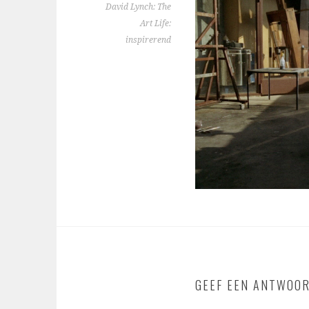
David Lynch: The
Art Life:
inspirerend
GEEF EEN ANTWOO