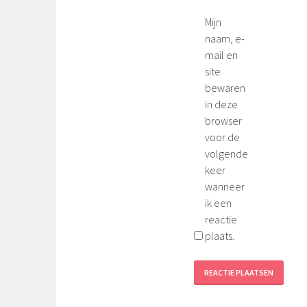
Mijn
naam, e-
mail en
site
bewaren
in deze
browser
voor de
volgende
keer
wanneer
ik een
reactie
plaats.