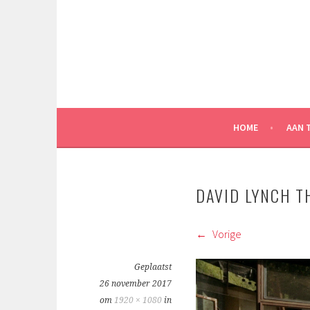
Spring
naar
inhoud
HOME
AAN 
DAVID LYNCH TH
Vorige
Geplaatst
26 november 2017
om
1920 × 1080
in