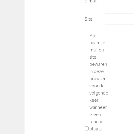
E-mail
*
Site
Mijn
naam, e-
mail en
site
bewaren
in deze
browser
voor de
volgende
keer
wanneer
ik een
reactie
plaats.