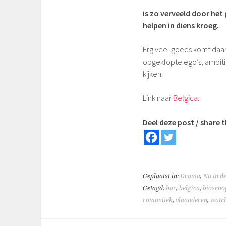
is zo verveeld door het g
helpen in diens kroeg.
Erg veel goeds komt daar 
opgeklopte ego’s, ambit
kijken.
Link naar
Belgica
.
Deel deze post / share t
Geplaatst in:
Drama
,
Nu in d
Getagd:
bar
,
belgica
,
bioscoo
romantiek
,
vlaanderen
,
watc