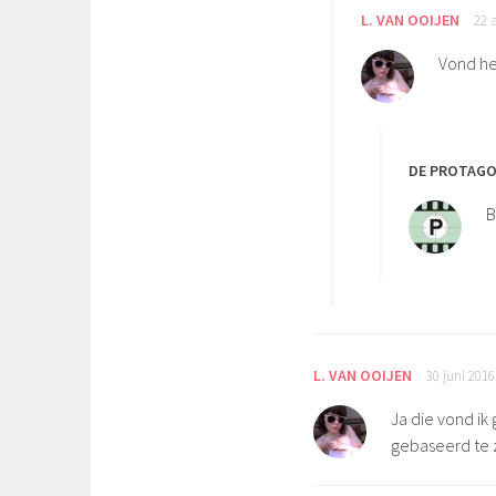
L. VAN OOIJEN
22 
Vond he
DE PROTAGO
B
L. VAN OOIJEN
30 juni 201
Ja die vond ik
gebaseerd te z