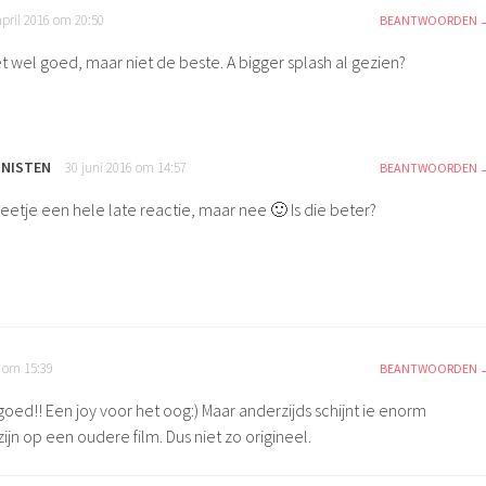
april 2016 om 20:50
BEANTWOORDEN
t wel goed, maar niet de beste. A bigger splash al gezien?
NISTEN
30 juni 2016 om 14:57
BEANTWOORDEN
eetje een hele late reactie, maar nee 🙂 Is die beter?
6 om 15:39
BEANTWOORDEN
 goed!! Een joy voor het oog:) Maar anderzijds schijnt ie enorm
ijn op een oudere film. Dus niet zo origineel.