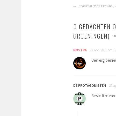
BERICHTNAVIGA
Brooklyn (John Crowley) -
0 GEDACHTEN O
GROENINGEN) -
NOSTRA
22 april 2016 om 1
Ben erg benie
DE PROTAGONISTEN
22 a
Beste film van 