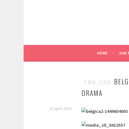
Spring
naar
inhoud
HOME
AAN 
BELG
1
MIN. LEZEN
DRAMA
22 april 2016