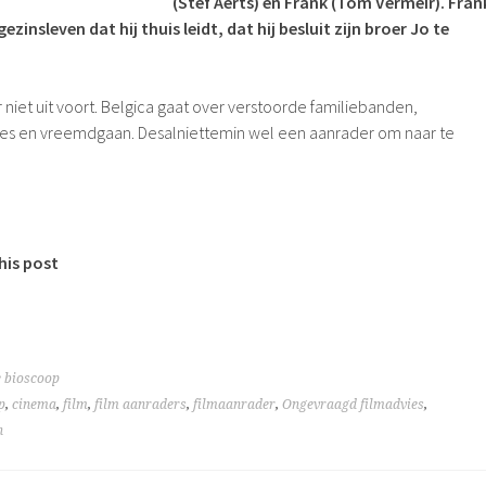
(Stef Aerts) en Frank (Tom Vermeir). Fran
ezinsleven dat hij thuis leidt, dat hij besluit zijn broer Jo te
niet uit voort. Belgica gaat over verstoorde familiebanden,
ies en vreemdgaan. Desalniettemin wel een aanrader om naar te
his post
e bioscoop
p
,
cinema
,
film
,
film aanraders
,
filmaanrader
,
Ongevraagd filmadvies
,
h