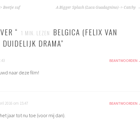
TIE
> Beetje suf
A Bigger Splash (Luca Guadagnino) -> Catchy
VER “
BELGICA (FELIX VAN
1
MIN. LEZEN
> DUIDELIJK DRAMA
”
3:43
BEANTWOORDEN
uwd naar deze film!
pril 2016 om 15:47
BEANTWOORDEN
het jaar tot nu toe (voor mij dan).