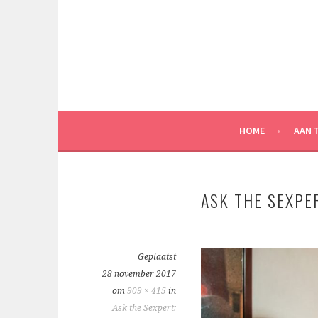
Spring
naar
inhoud
HOME
AAN 
ASK THE SEXPE
Geplaatst
28 november 2017
om
909 × 415
in
Ask the Sexpert: