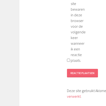
site
bewaren
in deze
browser
voor de
volgende
keer
wanneer
ik een
reactie
plaats.
Deze site gebruikt Akis
verwerkt
.