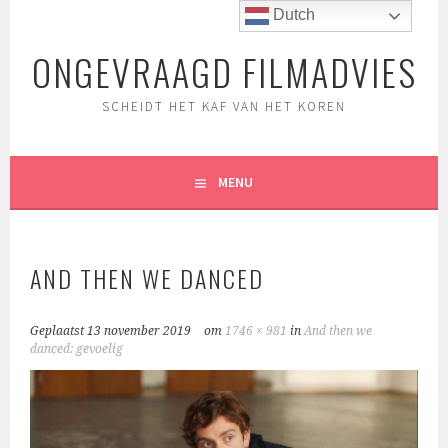
Spring
Dutch
naar
ONGEVRAAGD FILMADVIES
inhoud
SCHEIDT HET KAF VAN HET KOREN
MENU
AND THEN WE DANCED
Geplaatst
13 november 2019
om
1746 × 981
in
And then we
danced: gevoelig