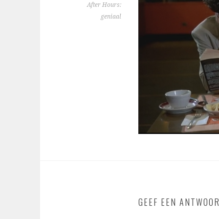
After Hours:
geniaal
GEEF EEN ANTWOO