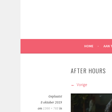
Spring
naar
inhoud
HOME
AAN 
AFTER HOURS
Vorige
Geplaatst
8 oktober 2019
om
1366 × 768
in