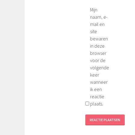
Mijn
naam, e-
mail en
site
bewaren
in deze
browser
voor de
volgende
keer
wanneer
ik een
reactie
plaats.