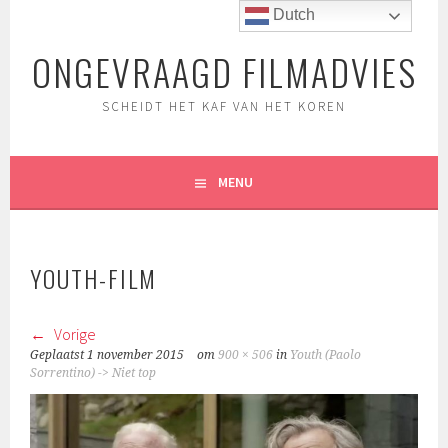
Spring
Dutch
naar
ONGEVRAAGD FILMADVIES
inhoud
SCHEIDT HET KAF VAN HET KOREN
MENU
YOUTH-FILM
Vorige
Geplaatst
1 november 2015
om
900 × 506
in
Youth (Paolo
Sorrentino) -> Niet top