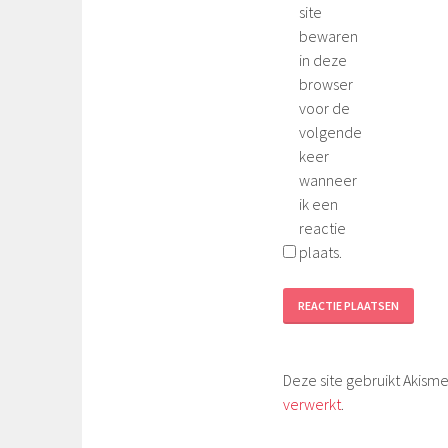
site
bewaren
in deze
browser
voor de
volgende
keer
wanneer
ik een
reactie
plaats.
Deze site gebruikt Akis
verwerkt
.