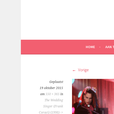
Spring
naar
inhoud
HOME
AAN 
Vorige
Geplaatst
19 oktober 2015
om
550 × 365
in
The Wedding
Singer (Frank
Coraci) (1998) ->