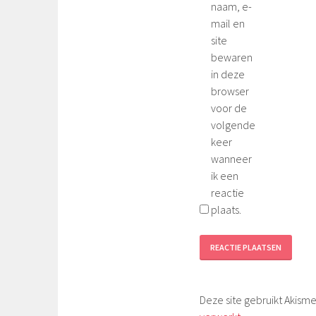
naam, e-
mail en
site
bewaren
in deze
browser
voor de
volgende
keer
wanneer
ik een
reactie
plaats.
Deze site gebruikt Akis