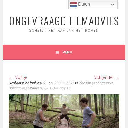
Spring
Dutch
naar
ONGEVRAAGD FILMADVIES
inhoud
SCHEIDT HET KAF VAN HET KOREN
MENU
Vorige
Volgende
Geplaatst
27 juni 2015
om
3000 × 1257
in
The Kings of Summer
(Jordan Vogt-Roberts) (2013) -> Boyish